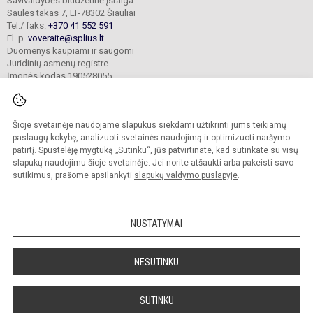
Savivaldybės biudžetinė įstaiga
Saulės takas 7, LT-78302 Šiauliai
Tel./ faks.
+370 41 552 591
El. p.
voveraite@splius.lt
Duomenys kaupiami ir saugomi
Juridinių asmenų registre
Įmonės kodas 190528055
Šioje svetainėje naudojame slapukus siekdami užtikrinti jums teikiamų
© 2025. Šiaulių lopšelis-darželis „Voveraitė“. Visos teisės saugomos.
Kopijuoti turinį be raštiško įstaigos administracijos sutikimo griežtai draudžiama.
paslaugų kokybę, analizuoti svetainės naudojimą ir optimizuoti naršymo
patirtį. Spustelėję mygtuką „Sutinku“, jūs patvirtinate, kad sutinkate su visų
Prieinamumo paraiška
Slapukų valdymas
slapukų naudojimu šioje svetainėje. Jei norite atšaukti arba pakeisti savo
sutikimus, prašome apsilankyti
slapukų valdymo puslapyje
.
Sumanus būdas atnaujinti
mokyklos interneto
svetainę
NUSTATYMAI
NESUTINKU
SUTINKU