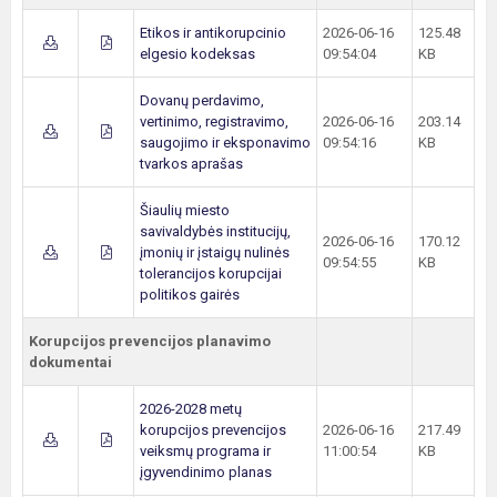
Etikos ir antikorupcinio
2026-06-16
125.48
elgesio kodeksas
09:54:04
KB
Dovanų perdavimo,
vertinimo, registravimo,
2026-06-16
203.14
saugojimo ir eksponavimo
09:54:16
KB
tvarkos aprašas
Šiaulių miesto
savivaldybės institucijų,
2026-06-16
170.12
įmonių ir įstaigų nulinės
09:54:55
KB
tolerancijos korupcijai
politikos gairės
Korupcijos prevencijos planavimo
dokumentai
2026-2028 metų
korupcijos prevencijos
2026-06-16
217.49
veiksmų programa ir
11:00:54
KB
įgyvendinimo planas