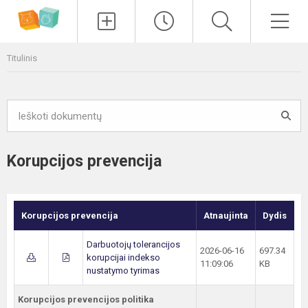
Paieška
Men
Titulinis
Korupcijos prevencija
Korupcijos prevencija
Atnaujinta
Dydis
Darbuotojų tolerancijos
2026-06-16
697.34
korupcijai indekso
11:09:06
KB
nustatymo tyrimas
Korupcijos prevencijos politika