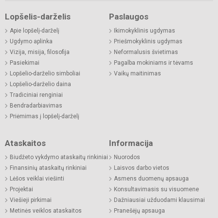
Lopšelis-darželis
Paslaugos
Apie lopšelį-darželį
Ikimokyklinis ugdymas
Ugdymo aplinka
Priešmokyklinis ugdymas
Vizija, misija, filosofija
Neformalusis švietimas
Pasiekimai
Pagalba mokiniams ir tėvams
Lopšelio-darželio simboliai
Vaikų maitinimas
Lopšelio-darželio daina
Tradiciniai renginiai
Bendradarbiavimas
Priėmimas į lopšelį-darželį
Ataskaitos
Informacija
Biudžeto vykdymo ataskaitų rinkiniai
Nuorodos
Finansinių ataskaitų rinkiniai
Laisvos darbo vietos
Lėšos veiklai viešinti
Asmens duomenų apsauga
Projektai
Konsultavimasis su visuomene
Viešieji pirkimai
Dažniausiai užduodami klausimai
Metinės veiklos ataskaitos
Pranešėjų apsauga