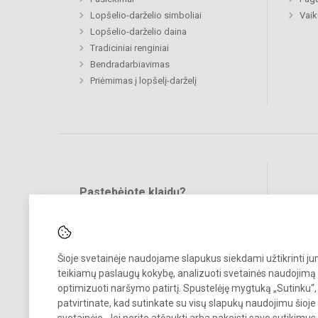
Lopšelio-darželio simboliai
Vaik
Lopšelio-darželio daina
Tradiciniai renginiai
Bendradarbiavimas
Priėmimas į lopšelį-darželį
Pastebėjote klaidų?
Bend
Turite pasiūlymų?
RAŠYKITE
Šioje svetainėje naudojame slapukus siekdami užtikrinti j
teikiamų paslaugų kokybę, analizuoti svetainės naudojimą 
optimizuoti naršymo patirtį. Spustelėję mygtuką „Sutinku“,
patvirtinate, kad sutinkate su visų slapukų naudojimu šioje