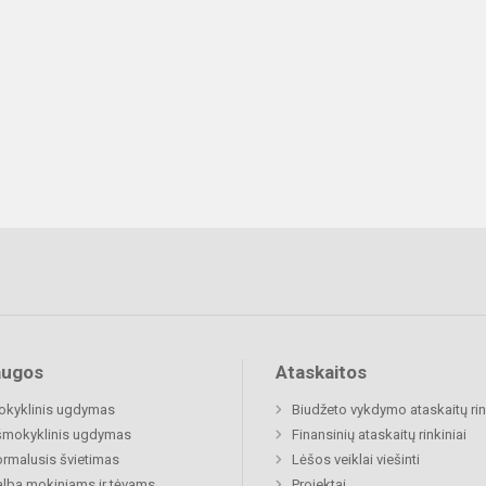
augos
Ataskaitos
okyklinis ugdymas
Biudžeto vykdymo ataskaitų rin
šmokyklinis ugdymas
Finansinių ataskaitų rinkiniai
rmalusis švietimas
Lėšos veiklai viešinti
lba mokiniams ir tėvams
Projektai