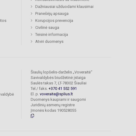
Dažniausiai užduodami klausimai
Pranešėjų apsauga
itos
Korupcijos prevencija
Civilinė sauga
Teisinė informacija
Atviri duomenys
Šiaulių lopšelis-darželis „Voveraitė“
Savivaldybės biudžetinė įstaiga
Saulės takas 7, LT-78302 Šiauliai
Tel./ faks.
+370 41 552 591
El. p.
voveraite@splius.lt
ivaldybė
Duomenys kaupiami ir saugomi
Juridinių asmenų registre
Įmonės kodas 190528055