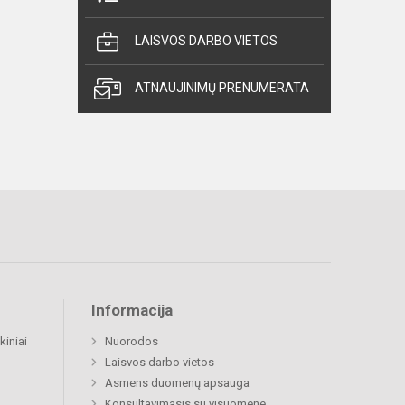
LAISVOS DARBO VIETOS
ATNAUJINIMŲ PRENUMERATA
Informacija
kiniai
Nuorodos
Laisvos darbo vietos
Asmens duomenų apsauga
Konsultavimasis su visuomene