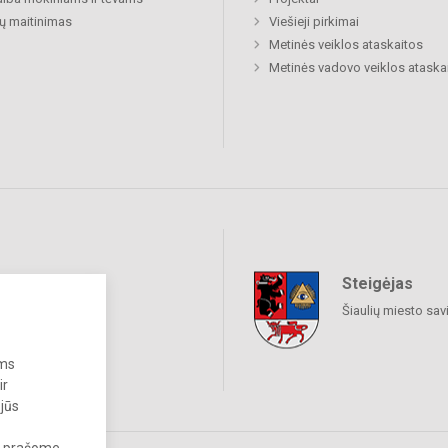
ų maitinimas
Viešieji pirkimai
Metinės veiklos ataskaitos
Metinės vadovo veiklos ataska
Steigėjas
raukime
Šiaulių miesto sav
ums
ir
 jūs