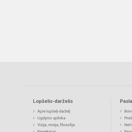
Lopšelis-darželis
Pasl
Apie lopšelį-darželį
Ikim
Ugdymo aplinka
Prie
Vizija, misija, filosofija
Nefo
Pasiekimai
Paga