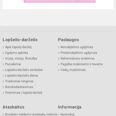
Lopšelis-darželis
Paslaugos
Apie lopšelį-darželį
Ikimokyklinis ugdymas
Ugdymo aplinka
Priešmokyklinis ugdymas
Vizija, misija, filosofija
Neformalusis švietimas
Pasiekimai
Pagalba mokiniams ir tėvams
Lopšelio-darželio simboliai
Vaikų maitinimas
Lopšelio-darželio daina
Tradiciniai renginiai
Bendradarbiavimas
Priėmimas į lopšelį-darželį
Ataskaitos
Informacija
Biudžeto vykdymo ataskaitų rinkiniai
Nuorodos