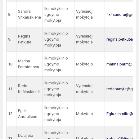
Ikimokyklinio
Sandra
Vyresnioji
8.
ugdymo
4x4sandra@gmail
Vitkauskienė
mokytoja
mokytoja
Ikimokyklinio
Regina
Vyresnioji
9.
ugdymo
regina.petkute@
Petkutė
mokytoja
mokytoja
Ikimokyklinio
Marina
10.
ugdymo
Mokytojo
marina.parm@gma
Parmionova
mokytoja
Ikimokyklinio
Reda
Vyresnioji
11.
ugdymo
redabunyte@gmai
Kučinskienė
mokytoja
mokytoja
Ikimokyklinio
Eglė
12.
ugdymo
Mokytojo
Egluzesmilte@gm
Andrulienė
mokytoja
Ikimokyklinio
Džiuljeta
13.
ugdymo
Mokytojo
kotrina19@gmail