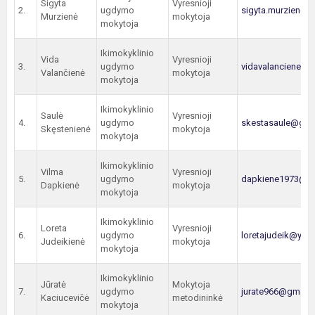
Sigyta
Vyresnioji
2.
ugdymo
sigyta.murziene@
Murzienė
mokytoja
mokytoja
Ikimokyklinio
Vida
Vyresnioji
3.
ugdymo
vidavalanciene3
Valančienė
mokytoja
mokytoja
Ikimokyklinio
Saulė
Vyresnioji
4.
ugdymo
skestasaule@gma
Skęstenienė
mokytoja
mokytoja
Ikimokyklinio
Vilma
Vyresnioji
5.
ugdymo
dapkiene1973@g
Dapkienė
mokytoja
mokytoja
Ikimokyklinio
Loreta
Vyresnioji
6.
ugdymo
loretajudeik@ya
Judeikienė
mokytoja
mokytoja
Ikimokyklinio
Jūratė
Mokytoja
7.
ugdymo
jurate966@gmail
Kaciucevičė
metodininkė
mokytoja