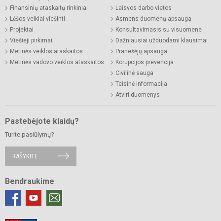
Finansinių ataskaitų rinkiniai
Laisvos darbo vietos
Lėšos veiklai viešinti
Asmens duomenų apsauga
Projektai
Konsultavimasis su visuomene
Viešieji pirkimai
Dažniausiai užduodami klausimai
Metinės veiklos ataskaitos
Pranešėjų apsauga
Metinės vadovo veiklos ataskaitos
Korupcijos prevencija
Civilinė sauga
Teisinė informacija
Atviri duomenys
Pastebėjote klaidų?
Turite pasiūlymų?
RAŠYKITE
Bendraukime