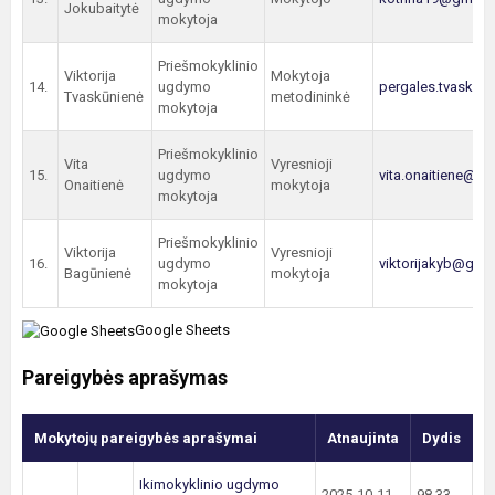
Jokubaitytė
mokytoja
Priešmokyklinio
Viktorija
Mokytoja
14.
ugdymo
pergales.tvaskun
Tvaskūnienė
metodininkė
mokytoja
Priešmokyklinio
Vita
Vyresnioji
15.
ugdymo
vita.onaitiene@g
Onaitienė
mokytoja
mokytoja
Priešmokyklinio
Viktorija
Vyresnioji
16.
ugdymo
viktorijakyb@gma
Bagūnienė
mokytoja
mokytoja
Google Sheets
Pareigybės aprašymas
Mokytojų pareigybės aprašymai
Atnaujinta
Dydis
Ikimokyklinio ugdymo
2025-10-11
98.33