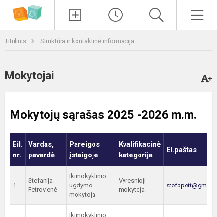
Paieška
Men
Titulinis
Struktūra ir kontaktinė informacija
Mokytojai
Mokytojų sąrašas 2025 -2026 m.m.
Eil.
Vardas,
Pareigos
Kvalifikacinė
El.paštas
nr.
pavardė
įstaigoje
kategorija
Ikimokyklinio
Stefanija
Vyresnioji
1.
ugdymo
stefapett@gmail
Petrovienė
mokytoja
mokytoja
Ikimokyklinio