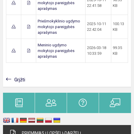
mokytojo pareigybės
22:41:58
KB
aprašymas
Priešmokyklinio ugdymo
2025-10-11
100.13
mokytojo pareigybės
22:42:04
KB
aprašymas
Meninio ugdymo
2026-03-18
99.35
mokytojo pareigybės
10:33:59
KB
aprašymas
Grįžti
PRIĖMIMAS Į LOPŠELĮ-DARŽELĮ