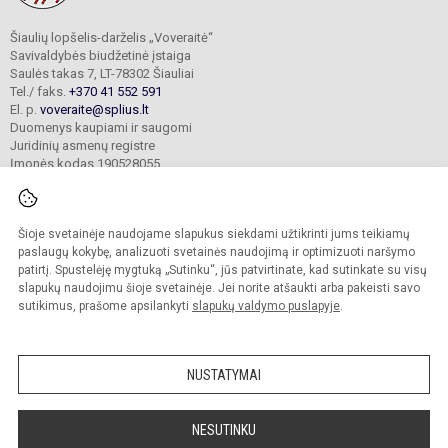
Šiaulių lopšelis-darželis „Voveraitė“
Savivaldybės biudžetinė įstaiga
Saulės takas 7, LT-78302 Šiauliai
Tel./ faks.
+370 41 552 591
El. p.
voveraite@splius.lt
Duomenys kaupiami ir saugomi
Juridinių asmenų registre
Įmonės kodas 190528055
Šioje svetainėje naudojame slapukus siekdami užtikrinti jums teikiamų
© 2025. Šiaulių lopšelis-darželis „Voveraitė“. Visos teisės saugomos.
Kopijuoti turinį be raštiško įstaigos administracijos sutikimo griežtai draudžiama.
paslaugų kokybę, analizuoti svetainės naudojimą ir optimizuoti naršymo
patirtį. Spustelėję mygtuką „Sutinku“, jūs patvirtinate, kad sutinkate su visų
Prieinamumo paraiška
Slapukų valdymas
slapukų naudojimu šioje svetainėje. Jei norite atšaukti arba pakeisti savo
sutikimus, prašome apsilankyti
slapukų valdymo puslapyje
.
Sumanus būdas atnaujinti
mokyklos interneto
svetainę
NUSTATYMAI
NESUTINKU