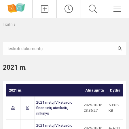
Paieška
Men
Titulinis
2021 m.
2021 m.
Atnaujinta
Dydis
2021 metų IV ketvirčio
2025-10-16
508.32
finansinių ataskaitų
23:36:27
KB
rinkinys
2021 metų IV ketvirčio
2025-10-16
424.88