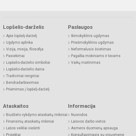
Lopšelis-darželis
Paslaugos
Apie lopšelį-darželį
Ikimokyklinis ugdymas
Ugdymo aplinka
Priešmokyklinis ugdymas
Vizija, misija, filosofija
Neformalusis švietimas
Pasiekimai
Pagalba mokiniams ir tėvams
Lopšelio-darželio simboliai
Vaikų maitinimas
Lopšelio-darželio daina
Tradiciniai renginiai
Bendradarbiavimas
Priėmimas į lopšelį-darželį
Ataskaitos
Informacija
Biudžeto vykdymo ataskaitų rinkiniai
Nuorodos
Finansinių ataskaitų rinkiniai
Laisvos darbo vietos
Lėšos veiklai viešinti
Asmens duomenų apsauga
Projektai
Konsultavimasis su visuomene