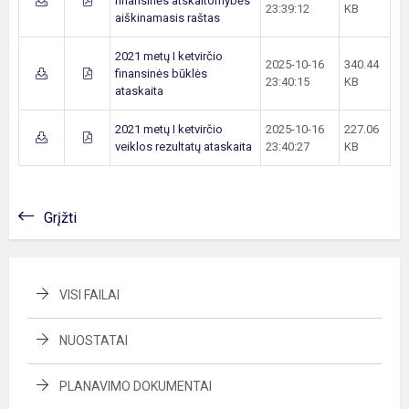
finansinės atskaitomybės
23:39:12
KB
aiškinamasis raštas
2021 metų I ketvirčio
2025-10-16
340.44
finansinės būklės
23:40:15
KB
ataskaita
2021 metų I ketvirčio
2025-10-16
227.06
veiklos rezultatų ataskaita
23:40:27
KB
Grįžti
VISI FAILAI
NUOSTATAI
PLANAVIMO DOKUMENTAI