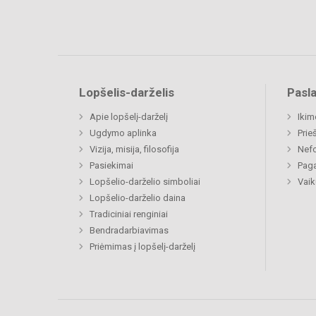
Lopšelis-darželis
Pasl
Apie lopšelį-darželį
Ikim
Ugdymo aplinka
Prie
Vizija, misija, filosofija
Nefo
Pasiekimai
Paga
Lopšelio-darželio simboliai
Vaik
Lopšelio-darželio daina
Tradiciniai renginiai
Bendradarbiavimas
Priėmimas į lopšelį-darželį