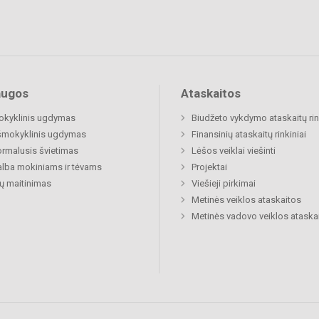
augos
Ataskaitos
okyklinis ugdymas
Biudžeto vykdymo ataskaitų rin
šmokyklinis ugdymas
Finansinių ataskaitų rinkiniai
rmalusis švietimas
Lėšos veiklai viešinti
lba mokiniams ir tėvams
Projektai
ų maitinimas
Viešieji pirkimai
Metinės veiklos ataskaitos
Metinės vadovo veiklos ataska