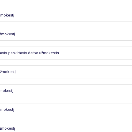
užmokestį
užmokestį
tasis-paskirtasis darbo užmokestis
 užmokestį
žmokestį
užmokestį
užmokestį