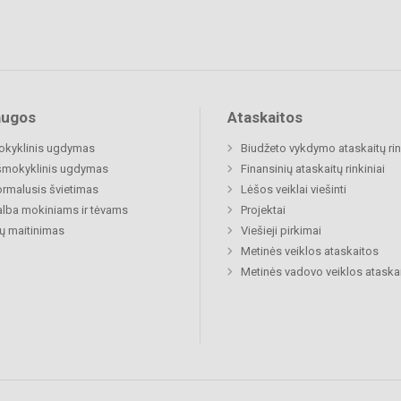
augos
Ataskaitos
okyklinis ugdymas
Biudžeto vykdymo ataskaitų rin
šmokyklinis ugdymas
Finansinių ataskaitų rinkiniai
rmalusis švietimas
Lėšos veiklai viešinti
lba mokiniams ir tėvams
Projektai
ų maitinimas
Viešieji pirkimai
Metinės veiklos ataskaitos
Metinės vadovo veiklos ataska