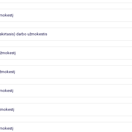
žmokestį
askirtasis) darbo užmokestis
 užmokestį
užmokestį
žmokestį
užmokestį
žmokestį