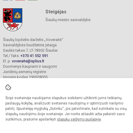
Steigėjas
Šiaulių miesto savivaldybė
Šiaulių lopšelis-darželis „Voveraitė“
Savivaldybės biudžetinė įstaiga
Saulės takas 7, LT-78302 Šiauliai
Tel./ faks.
+370 41 552 591
El. p.
voveraite@splius.lt
Duomenys kaupiami ir saugomi
Juridinių asmenų registre
Įmonės kodas 190528055
Šioje svetainėje naudojame slapukus siekdami užtikrinti jums teikiamų
© 2025. Šiaulių lopšelis-darželis „Voveraitė“. Visos teisės saugomos.
Kopijuoti turinį be raštiško įstaigos administracijos sutikimo griežtai draudžiama.
paslaugų kokybę, analizuoti svetainės naudojimą ir optimizuoti naršymo
patirtį. Spustelėję mygtuką „Sutinku“, jūs patvirtinate, kad sutinkate su visų
Prieinamumo paraiška
Slapukų valdymas
slapukų naudojimu šioje svetainėje. Jei norite atšaukti arba pakeisti savo
sutikimus, prašome apsilankyti
slapukų valdymo puslapyje
.
Sumanus būdas atnaujinti
mokyklos interneto
svetainę