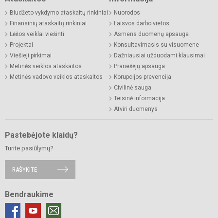
Biudžeto vykdymo ataskaitų rinkiniai
Nuorodos
Finansinių ataskaitų rinkiniai
Laisvos darbo vietos
Lėšos veiklai viešinti
Asmens duomenų apsauga
Projektai
Konsultavimasis su visuomene
Viešieji pirkimai
Dažniausiai užduodami klausimai
Metinės veiklos ataskaitos
Pranešėjų apsauga
Metinės vadovo veiklos ataskaitos
Korupcijos prevencija
Civilinė sauga
Teisinė informacija
Atviri duomenys
Pastebėjote klaidų?
Turite pasiūlymų?
RAŠYKITE
Bendraukime