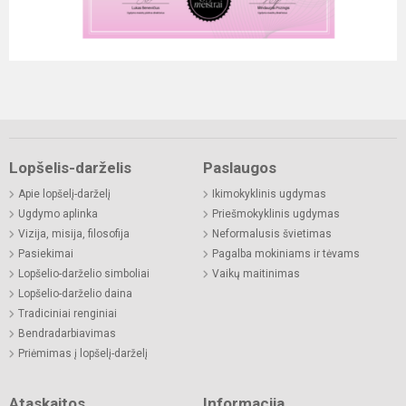
Lopšelis-darželis
Paslaugos
Apie lopšelį-darželį
Ikimokyklinis ugdymas
Ugdymo aplinka
Priešmokyklinis ugdymas
Vizija, misija, filosofija
Neformalusis švietimas
Pasiekimai
Pagalba mokiniams ir tėvams
Lopšelio-darželio simboliai
Vaikų maitinimas
Lopšelio-darželio daina
Tradiciniai renginiai
Bendradarbiavimas
Priėmimas į lopšelį-darželį
Ataskaitos
Informacija