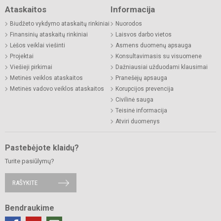
Ataskaitos
Informacija
Biudžeto vykdymo ataskaitų rinkiniai
Nuorodos
Finansinių ataskaitų rinkiniai
Laisvos darbo vietos
Lėšos veiklai viešinti
Asmens duomenų apsauga
Projektai
Konsultavimasis su visuomene
Viešieji pirkimai
Dažniausiai užduodami klausimai
Metinės veiklos ataskaitos
Pranešėjų apsauga
Metinės vadovo veiklos ataskaitos
Korupcijos prevencija
Civilinė sauga
Teisinė informacija
Atviri duomenys
Pastebėjote klaidų?
Turite pasiūlymų?
RAŠYKITE
Bendraukime