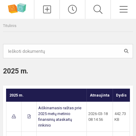
Paieška
Men
Titulinis
2025 m.
2025 m.
Atnaujinta
Dydis
Aiškinamasis raštas prie
2025 metų metinio
2026-03-18
442.73
finansinių ataskaitų
08:14:56
KB
rinkinio