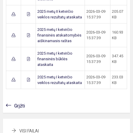
2025 metų II ketvirčio
2026-03-09
205.07
veiklos rezultatų ataskaita
15:37:39
KB
2025 metų I ketvirčio
2026-03-09
160.93
finansinės atskaitomybės
15:37:39
KB
aiškinamasis raštas
2025 metų I ketvirčio
2026-03-09
347.45
finansinės būklės
15:37:39
KB
ataskaita
2025 metų I ketvirčio
2026-03-09
233.03
veiklos rezultatų ataskaita
15:37:39
KB
Grįžti
VISI FAILAI