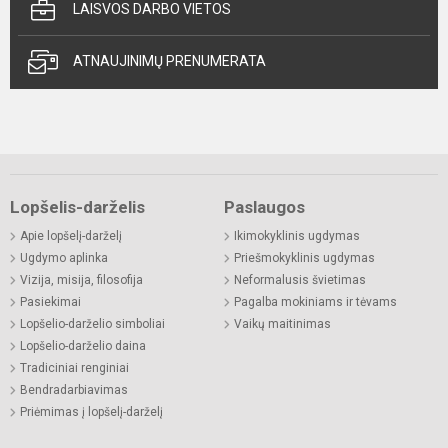
LAISVOS DARBO VIETOS
ATNAUJINIMŲ PRENUMERATA
Lopšelis-darželis
Paslaugos
Apie lopšelį-darželį
Ikimokyklinis ugdymas
Ugdymo aplinka
Priešmokyklinis ugdymas
Vizija, misija, filosofija
Neformalusis švietimas
Pasiekimai
Pagalba mokiniams ir tėvams
Lopšelio-darželio simboliai
Vaikų maitinimas
Lopšelio-darželio daina
Tradiciniai renginiai
Bendradarbiavimas
Priėmimas į lopšelį-darželį