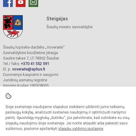
Steigėjas
Šiaulių miesto savivaldybė
Šiaulių lopšelis-darželis „Voveraitė“
Savivaldybės biudžetinė įstaiga
Saulės takas 7, LT-78302 Šiauliai
Tel./ faks.
+370 41 552 591
El. p.
voveraite@splius.lt
Duomenys kaupiami ir saugomi
Juridinių asmenų registre
Įmonės kodas 190528055
Šioje svetainėje naudojame slapukus siekdami užtikrinti jums teikiamų
© 2025. Šiaulių lopšelis-darželis „Voveraitė“. Visos teisės saugomos.
Kopijuoti turinį be raštiško įstaigos administracijos sutikimo griežtai draudžiama.
paslaugų kokybę, analizuoti svetainės naudojimą ir optimizuoti naršymo
patirtį. Spustelėję mygtuką „Sutinku“, jūs patvirtinate, kad sutinkate su visų
Prieinamumo paraiška
Slapukų valdymas
slapukų naudojimu šioje svetainėje. Jei norite atšaukti arba pakeisti savo
sutikimus, prašome apsilankyti
slapukų valdymo puslapyje
.
Sumanus būdas atnaujinti
mokyklos interneto