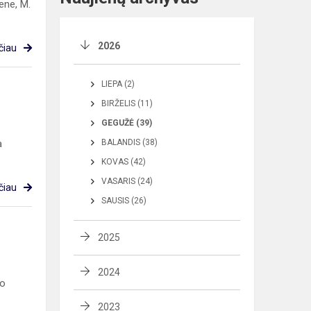
ene, M.
2026
čiau
LIEPA (2)
BIRŽELIS (11)
GEGUŽĖ (39)
a
BALANDIS (38)
KOVAS (42)
VASARIS (24)
čiau
SAUSIS (26)
2025
2024
ko
2023