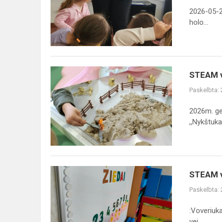
atspindžiai
2026-05-25
ir
holo...
hologramos“
STEAM
STEAM ve
veikla
Paskelbta:
,,Mažieji
archeologai"
2026m. ge
,,Nykštukai
STEAM
STEAM ve
veikla
Paskelbta:
„Besiskleidžiantys
žiedai
:Voveriuka
ir
vei...