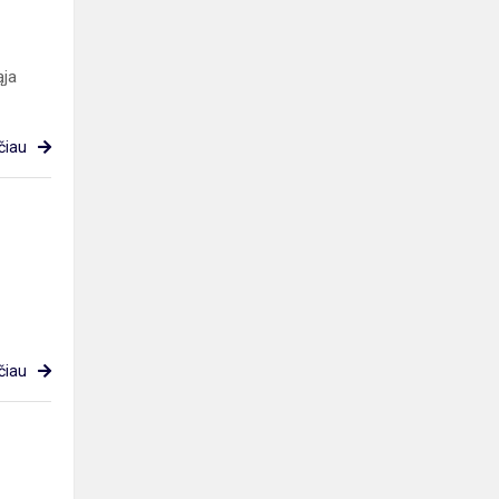
ąja
čiau
čiau