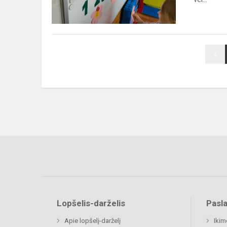
skaičių
pasaulis“
Lopšelis-darželis
Pasl
Apie lopšelį-darželį
Ikim