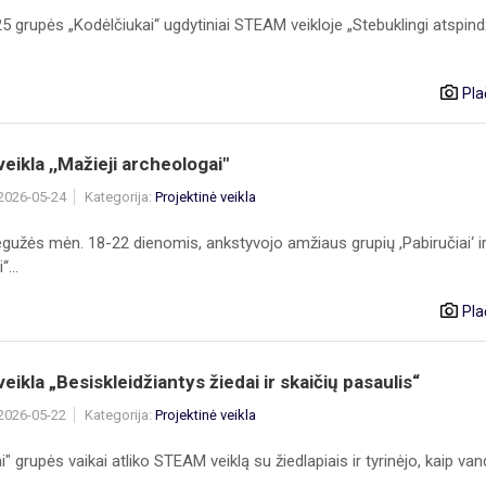
 grupės „Kodėlčiukai“ ugdytiniai STEAM veikloje „Stebuklingi atspindži
Pla
ikla ,,Mažieji archeologai"
 2026-05-24
Kategorija:
Projektinė veikla
gužės mėn. 18-22 dienomis, ankstyvojo amžiaus grupių ,Pabiručiai‘ i
“...
Pla
ikla „Besiskleidžiantys žiedai ir skaičių pasaulis“
 2026-05-22
Kategorija:
Projektinė veikla
i" grupės vaikai atliko STEAM veiklą su žiedlapiais ir tyrinėjo, kaip va