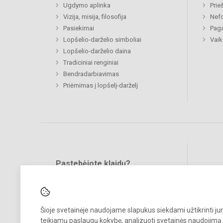
Ugdymo aplinka
Prie
Vizija, misija, filosofija
Nefo
Pasiekimai
Paga
Lopšelio-darželio simboliai
Vaik
Lopšelio-darželio daina
Tradiciniai renginiai
Bendradarbiavimas
Priėmimas į lopšelį-darželį
Pastebėjote klaidų?
Bend
Turite pasiūlymų?
RAŠYKITE
Šioje svetainėje naudojame slapukus siekdami užtikrinti j
teikiamų paslaugų kokybę, analizuoti svetainės naudojimą 