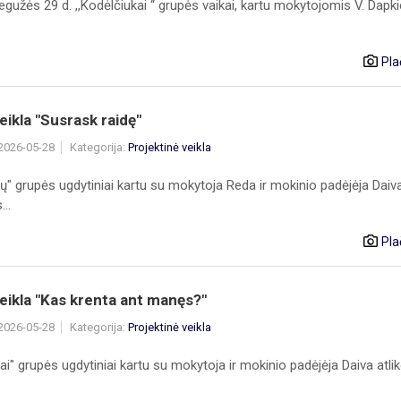
gužės 29 d. ,,Kodėlčiukai ‘‘ grupės vaikai, kartu mokytojomis V. Dapki
Pla
ikla "Susrask raidę"
 2026-05-28
Kategorija:
Projektinė veikla
ų" grupės ugdytiniai kartu su mokytoja Reda ir mokinio padėjėja Daiv
..
Pla
ikla "Kas krenta ant manęs?"
 2026-05-28
Kategorija:
Projektinė veikla
ai" grupės ugdytiniai kartu su mokytoja ir mokinio padėjėja Daiva atli