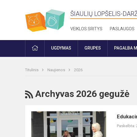
ŠIAULIŲ LOPŠELIS-DARŽ
VEIKLOS SRITYS
PASLAUGOS
PRADŽIA
UGDYMAS
GRUPĖS
PAGALBA M
Titulinis
Naujienos
2026
RSS
Archyvas 2026 gegužė
Edukacinė
Edukacin
kelionė
Paskelbta:
į
alpakų