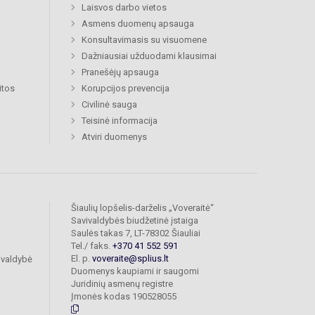
Laisvos darbo vietos
Asmens duomenų apsauga
Konsultavimasis su visuomene
Dažniausiai užduodami klausimai
Pranešėjų apsauga
itos
Korupcijos prevencija
Civilinė sauga
Teisinė informacija
Atviri duomenys
Šiaulių lopšelis-darželis „Voveraitė“
Savivaldybės biudžetinė įstaiga
Saulės takas 7, LT-78302 Šiauliai
Tel./ faks.
+370 41 552 591
El. p.
voveraite@splius.lt
ivaldybė
Duomenys kaupiami ir saugomi
Juridinių asmenų registre
Įmonės kodas 190528055