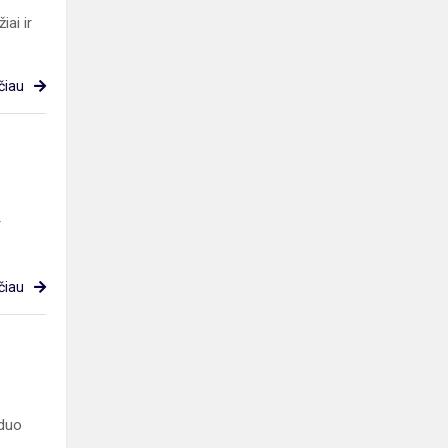
ai ir
čiau
r
čiau
nduo