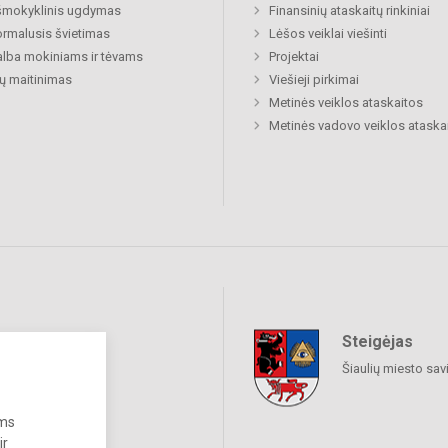
šmokyklinis ugdymas
Finansinių ataskaitų rinkiniai
rmalusis švietimas
Lėšos veiklai viešinti
lba mokiniams ir tėvams
Projektai
ų maitinimas
Viešieji pirkimai
Metinės veiklos ataskaitos
Metinės vadovo veiklos ataska
Steigėjas
raukime
Šiaulių miesto sav
ums
ir