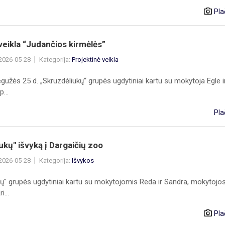
Pla
eikla “Judančios kirmėlės”
 2026-05-28
Kategorija:
Projektinė veikla
užės 25 d. „Skruzdėliukų“ grupės ugdytiniai kartu su mokytoja Egle i
...
Pla
ukų" išvyką į Dargaičių zoo
 2026-05-28
Kategorija:
Išvykos
kų" grupės ugdytiniai kartu su mokytojomis Reda ir Sandra, mokytojo
i...
Pla