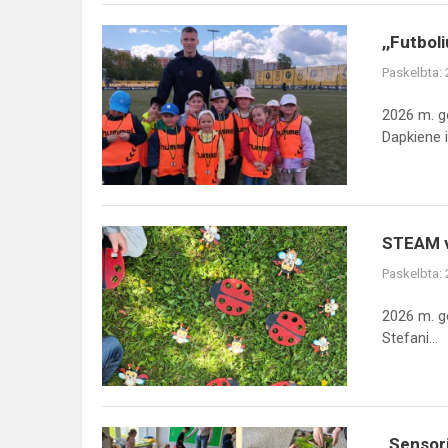
,,Futboliuko"
,,Futboli
festivalis
Paskelbta:
2026 m. ge
Dapkiene ir
STEAM
STEAM ve
veikla
Paskelbta:
lauke
„Vabaliukų
2026 m. g
pasaulyje“
Stefani...
„Sensoriniai
„Sensori