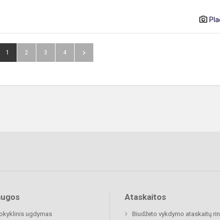
Pla
1
2
3
4
augos
Ataskaitos
okyklinis ugdymas
Biudžeto vykdymo ataskaitų rin