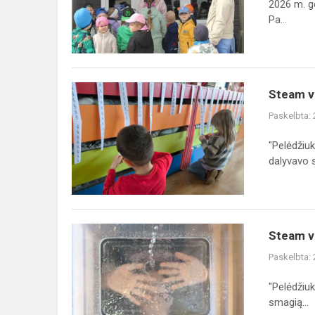
2026 m. ge
ūkį.
Pa...
Steam
Steam ve
veikla
Paskelbta:
"Susrask
raidę"
"Pelėdžiuk
dalyvavo s.
Steam
Steam ve
veikla
Paskelbta:
"Kas
krenta
"Pelėdžiuk
ant
smagią...