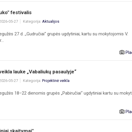
uko" festivalis
 2026-05-27
Kategorija:
Aktualijos
gužės 27 d. ,,Gudručiai“ grupės ugdytiniai, kartu su mokytojomis V.
...
Pla
ikla lauke „Vabaliukų pasaulyje“
 2026-05-27
Kategorija:
Projektinė veikla
egužės 18–22 dienomis grupės „Pabiručiai“ ugdytiniai kartu su moky
Pla
niai skaitymai"