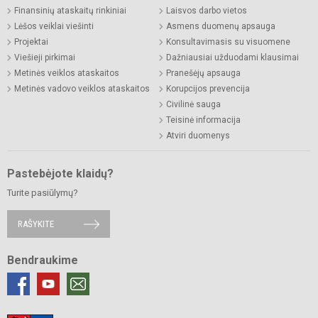
Finansinių ataskaitų rinkiniai
Laisvos darbo vietos
Lėšos veiklai viešinti
Asmens duomenų apsauga
Projektai
Konsultavimasis su visuomene
Viešieji pirkimai
Dažniausiai užduodami klausimai
Metinės veiklos ataskaitos
Pranešėjų apsauga
Metinės vadovo veiklos ataskaitos
Korupcijos prevencija
Civilinė sauga
Teisinė informacija
Atviri duomenys
Pastebėjote klaidų?
Turite pasiūlymų?
RAŠYKITE
Bendraukime