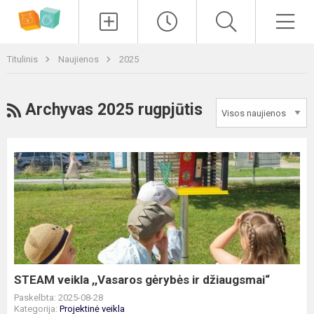
Paieška
Men
Titulinis
Naujienos
2025
RSS
Archyvas 2025 rugpjūtis
STEAM
veikla
,,Vasaros
gėrybės
ir
džiaugsmai“
STEAM veikla ,,Vasaros gėrybės ir džiaugsmai“
Paskelbta: 2025-08-28
Kategorija:
Projektinė veikla