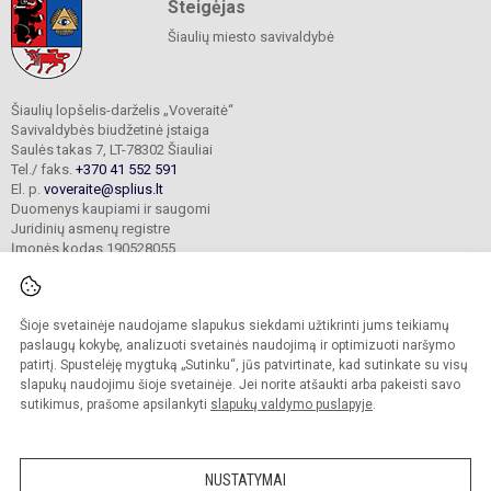
Steigėjas
Šiaulių miesto savivaldybė
Šiaulių lopšelis-darželis „Voveraitė“
Savivaldybės biudžetinė įstaiga
Saulės takas 7, LT-78302 Šiauliai
Tel./ faks.
+370 41 552 591
El. p.
voveraite@splius.lt
Duomenys kaupiami ir saugomi
Juridinių asmenų registre
Įmonės kodas 190528055
Šioje svetainėje naudojame slapukus siekdami užtikrinti jums teikiamų
© 2025. Šiaulių lopšelis-darželis „Voveraitė“. Visos teisės saugomos.
Kopijuoti turinį be raštiško įstaigos administracijos sutikimo griežtai draudžiama.
paslaugų kokybę, analizuoti svetainės naudojimą ir optimizuoti naršymo
patirtį. Spustelėję mygtuką „Sutinku“, jūs patvirtinate, kad sutinkate su visų
Prieinamumo paraiška
Slapukų valdymas
slapukų naudojimu šioje svetainėje. Jei norite atšaukti arba pakeisti savo
sutikimus, prašome apsilankyti
slapukų valdymo puslapyje
.
Sumanus būdas atnaujinti
mokyklos interneto
svetainę
NUSTATYMAI