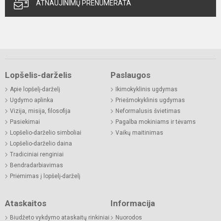
ATNAUJINIMŲ PRENUMERATA
Lopšelis-darželis
Paslaugos
Apie lopšelį-darželį
Ikimokyklinis ugdymas
Ugdymo aplinka
Priešmokyklinis ugdymas
Vizija, misija, filosofija
Neformalusis švietimas
Pasiekimai
Pagalba mokiniams ir tėvams
Lopšelio-darželio simboliai
Vaikų maitinimas
Lopšelio-darželio daina
Tradiciniai renginiai
Bendradarbiavimas
Priėmimas į lopšelį-darželį
Ataskaitos
Informacija
Biudžeto vykdymo ataskaitų rinkiniai
Nuorodos