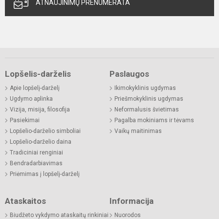
ATNAUJINIMŲ PRENUMERATA
Lopšelis-darželis
Paslaugos
Apie lopšelį-darželį
Ikimokyklinis ugdymas
Ugdymo aplinka
Priešmokyklinis ugdymas
Vizija, misija, filosofija
Neformalusis švietimas
Pasiekimai
Pagalba mokiniams ir tėvams
Lopšelio-darželio simboliai
Vaikų maitinimas
Lopšelio-darželio daina
Tradiciniai renginiai
Bendradarbiavimas
Priėmimas į lopšelį-darželį
Ataskaitos
Informacija
Biudžeto vykdymo ataskaitų rinkiniai
Nuorodos