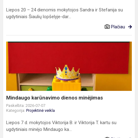
Liepos 20 – 24 dienomis mokytojos Sandra ir Stefanija su
ugdytiniais Šiaulių lopšelyje-dar...
Plačiau
Mindaugo
karūnavimo
dienos
minėjimas
Mindaugo karūnavimo dienos minėjimas
Paskelbta: 2026-07-07
Kategorija:
Projektinė veikla
Liepos 7 d. mokytojos Viktorija B. ir Viktorija T. kartu su
ugdytiniais minėjo Mindaugo ka...