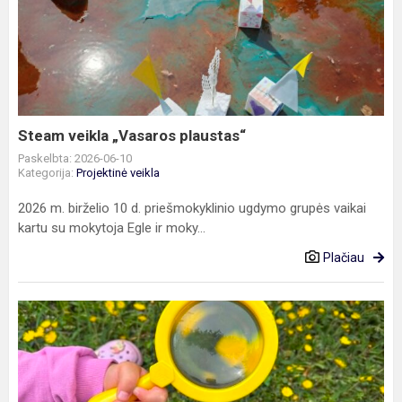
veikla
„Vasaros
plaustas“
Steam veikla „Vasaros plaustas“
Paskelbta: 2026-06-10
Kategorija:
Projektinė veikla
2026 m. birželio 10 d. priešmokyklinio ugdymo grupės vaikai
kartu su mokytoja Egle ir moky...
Plačiau
STEAM
veikla
„Žolė
po
mūsų