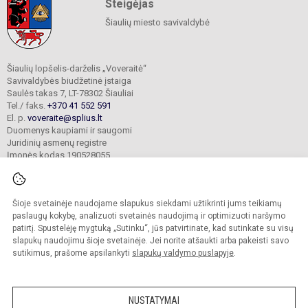
Steigėjas
Šiaulių miesto savivaldybė
Šiaulių lopšelis-darželis „Voveraitė“
Savivaldybės biudžetinė įstaiga
Saulės takas 7, LT-78302 Šiauliai
Tel./ faks.
+370 41 552 591
El. p.
voveraite@splius.lt
Duomenys kaupiami ir saugomi
Juridinių asmenų registre
Įmonės kodas 190528055
Šioje svetainėje naudojame slapukus siekdami užtikrinti jums teikiamų
© 2025. Šiaulių lopšelis-darželis „Voveraitė“. Visos teisės saugomos.
Kopijuoti turinį be raštiško įstaigos administracijos sutikimo griežtai draudžiama.
paslaugų kokybę, analizuoti svetainės naudojimą ir optimizuoti naršymo
patirtį. Spustelėję mygtuką „Sutinku“, jūs patvirtinate, kad sutinkate su visų
Prieinamumo paraiška
Slapukų valdymas
slapukų naudojimu šioje svetainėje. Jei norite atšaukti arba pakeisti savo
sutikimus, prašome apsilankyti
slapukų valdymo puslapyje
.
Sumanus būdas atnaujinti
mokyklos interneto
svetainę
NUSTATYMAI