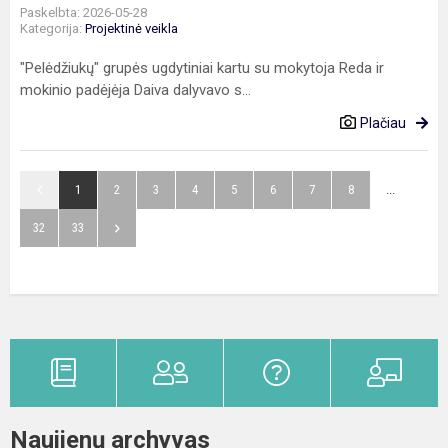
Paskelbta: 2026-05-28
Kategorija:
Projektinė veikla
"Pelėdžiukų" grupės ugdytiniai kartu su mokytoja Reda ir
mokinio padėjėja Daiva dalyvavo s...
Plačiau
1
2
3
4
5
6
7
8
...
32
33
Naujienų archyvas