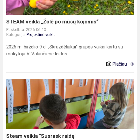
kojomis“
STEAM veikla „Žolė po mūsų kojomis“
Paskelbta: 2026-06-10
Kategorija:
Projektinė veikla
2026 m. birželio 9 d. „Skruzdėliukai“ grupės vaikai kartu su
mokytoja V. Valančiene leidos...
Plačiau
Steam
veikla
"Susrask
raidę"
Steam veikla "Susrask raidę"