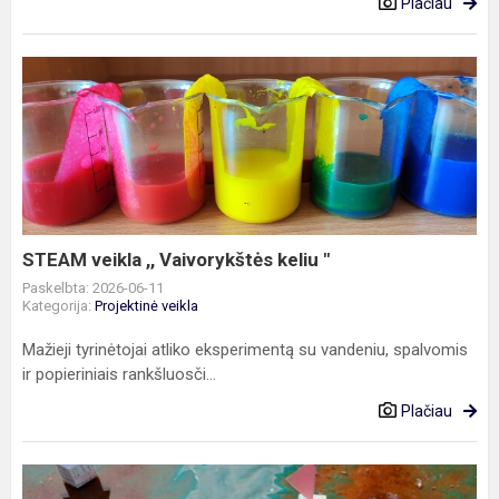
Plačiau
STEAM
veikla
,,
Vaivorykštės
keliu
"
STEAM veikla ,, Vaivorykštės keliu "
Paskelbta: 2026-06-11
Kategorija:
Projektinė veikla
Mažieji tyrinėtojai atliko eksperimentą su vandeniu, spalvomis
ir popieriniais rankšluosči...
Plačiau
Steam