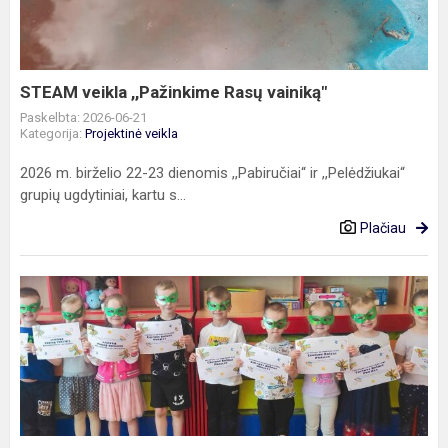
vainiką"
STEAM veikla ,,Pažinkime Rasų vainiką"
Paskelbta: 2026-06-21
Kategorija:
Projektinė veikla
2026 m. birželio 22-23 dienomis ,,Pabiručiai“ ir ,,Pelėdžiukai“
grupių ugdytiniai, kartu s...
Plačiau
Tarptautinis
„eTwinning“
projektas
„Kultūrinis
tiltas“:
tie...