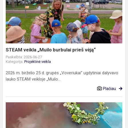
STEAM
veikla
„Muilo
burbulai
prieš
vėją“
STEAM veikla „Muilo burbulai prieš vėją“
Paskelbta: 2026-06-27
Kategorija:
Projektinė veikla
2026 m. birželio 25 d. grupės „Voveriukai“ ugdytiniai dalyvavo
lauko STEAM veikloje „Muilo...
Plačiau
STEAM
veikla
,,Pažinkime
Rasų