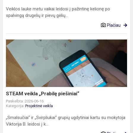
Veiklos lauke metu vaikai leidosi į pažintinę kelionę po
spalvingą drugelių ir pievų gėlių...
Plačiau
STEAM
veikla
„Prabilę
piešiniai“
STEAM veikla „Prabilę piešiniai“
Paskelbta: 2026-06-16
Kategorija:
Projektinė veikla
„Smalsučiai“ ir „Svirpliukai“ grupių ugdytiniai kartu su mokytoja
Viktorija B. leidosi į k...