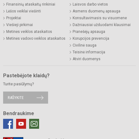
Finansinių ataskaitų rinkiniai
Laisvos darbo vietos
Lėšos veiklai viešinti
Asmens duomenų apsauga
Projektai
Konsultavimasis su visuomene
Viešieji pirkimai
Dažniausiai užduodami klausimai
Metinės veiklos ataskaitos
Pranešėjų apsauga
Metinės vadovo veiklos ataskaitos
Korupcijos prevencija
Civilinė sauga
Teisinė informacija
Atviri duomenys
Pastebėjote klaidų?
Turite pasiūlymų?
RAŠYKITE
Bendraukime