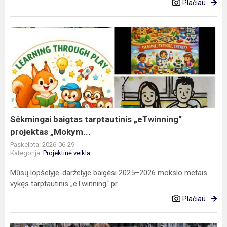
Plačiau
Sėkmingai
baigtas
tarptautinis
„eTwinning“
projektas
„Mokym...
Sėkmingai baigtas tarptautinis „eTwinning“
projektas „Mokym...
Paskelbta: 2026-06-29
Kategorija:
Projektinė veikla
Mūsų lopšelyje-darželyje baigėsi 2025–2026 mokslo metais
vykęs tarptautinis „eTwinning“ pr...
Plačiau