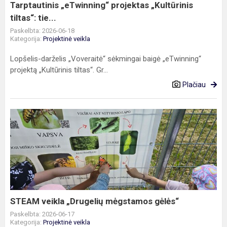
Tarptautinis „eTwinning“ projektas „Kultūrinis
tiltas“: tie...
Paskelbta: 2026-06-18
Kategorija:
Projektinė veikla
Lopšelis-darželis „Voveraitė“ sėkmingai baigė „eTwinning“
projektą „Kultūrinis tiltas“. Gr...
Plačiau
STEAM
veikla
„Drugelių
mėgstamos
gėlės“
STEAM veikla „Drugelių mėgstamos gėlės“
Paskelbta: 2026-06-17
Kategorija:
Projektinė veikla