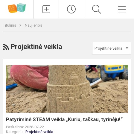
Paieška
Men
Titulinis
Naujienos
RSS
Projektinė veikla
Patyriminė
STEAM
veikla
„Kuriu,
taškau,
tyrinėju!“
Patyriminė STEAM veikla „Kuriu, taškau, tyrinėju!“
Paskelbta: 2026-07-22
Kategorija:
Projektinė veikla