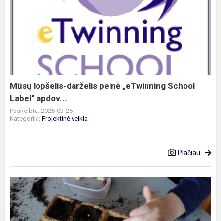
Mūsų
lopšelis-
darželis
pelnė
„eTwinning
School
Label“
apdov...
Mūsų lopšelis-darželis pelnė „eTwinning School
Label“ apdov...
Paskelbta: 2025-03-26
Kategorija:
Projektinė veikla
Plačiau
STEAM
veikla
“Ant
palangės