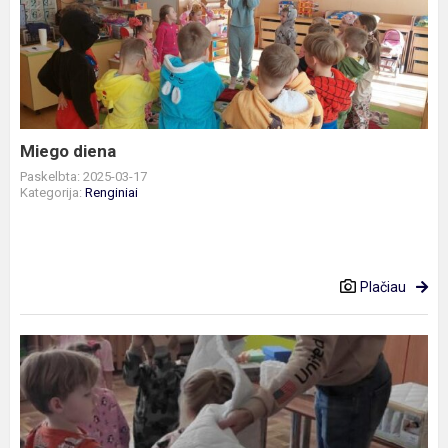
diena
Miego diena
Paskelbta: 2025-03-17
Kategorija:
Renginiai
Plačiau
Tarptautinės
miego
dienos
paminėjimas.
„Čiužinių