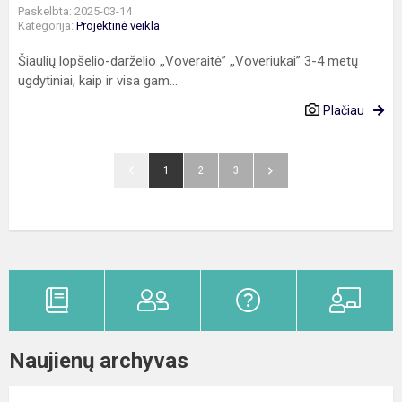
Paskelbta: 2025-03-14
Kategorija:
Projektinė veikla
Šiaulių lopšelio-darželio ,,Voveraitė” ,,Voveriukai” 3-4 metų
ugdytiniai, kaip ir visa gam...
Plačiau
1
2
3
Naujienų archyvas