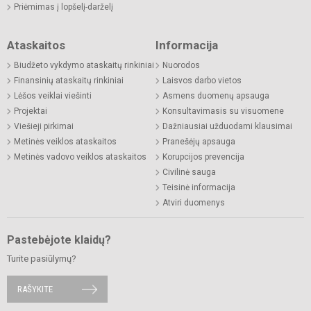
Priėmimas į lopšelį-darželį
Ataskaitos
Informacija
Biudžeto vykdymo ataskaitų rinkiniai
Nuorodos
Finansinių ataskaitų rinkiniai
Laisvos darbo vietos
Lėšos veiklai viešinti
Asmens duomenų apsauga
Projektai
Konsultavimasis su visuomene
Viešieji pirkimai
Dažniausiai užduodami klausimai
Metinės veiklos ataskaitos
Pranešėjų apsauga
Metinės vadovo veiklos ataskaitos
Korupcijos prevencija
Civilinė sauga
Teisinė informacija
Atviri duomenys
Pastebėjote klaidų?
Turite pasiūlymų?
RAŠYKITE