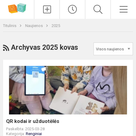
Paieška
Men
Titulinis
Naujienos
2025
RSS
Archyvas 2025 kovas
QR
kodai
ir
užduotėlės
QR kodai ir užduotėlės
Paskelbta: 2025-03-28
Kategorija:
Renginiai