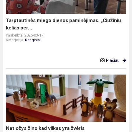
kelias
per...
Tarptautinės miego dienos paminėjimas. „Čiužinių
kelias per...
Paskelbta: 2025-03-17
Kategorija:
Renginiai
Plačiau
Net
ožys
žino
kad
vilkas
yra
žvėris
Net ožys žino kad vilkas yra žvėris