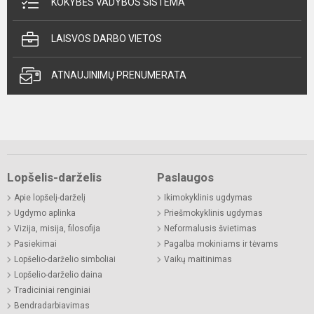
KOKYBĖS VADYBOS SISTEMA
LAISVOS DARBO VIETOS
ATNAUJINIMŲ PRENUMERATA
Lopšelis-darželis
Paslaugos
Apie lopšelį-darželį
Ikimokyklinis ugdymas
Ugdymo aplinka
Priešmokyklinis ugdymas
Vizija, misija, filosofija
Neformalusis švietimas
Pasiekimai
Pagalba mokiniams ir tėvams
Lopšelio-darželio simboliai
Vaikų maitinimas
Lopšelio-darželio daina
Tradiciniai renginiai
Bendradarbiavimas