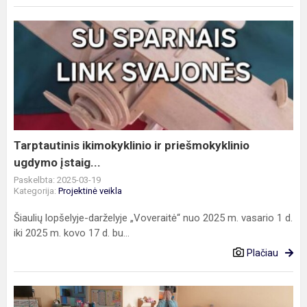
Tarptautinis
ikimokyklinio
ir
priešmokyklinio
ugdymo
įstaig...
Tarptautinis ikimokyklinio ir priešmokyklinio
ugdymo įstaig...
Paskelbta: 2025-03-19
Kategorija:
Projektinė veikla
Šiaulių lopšelyje-darželyje „Voveraitė“ nuo 2025 m. vasario 1 d.
iki 2025 m. kovo 17 d. bu...
Plačiau
Miego