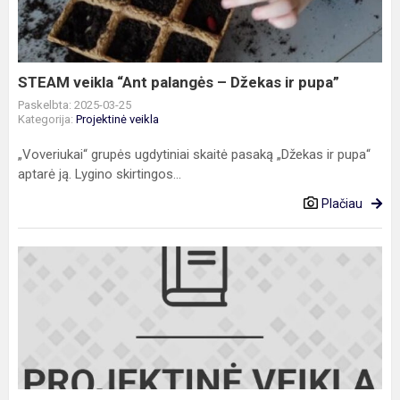
–
Džekas
ir
pupa”
STEAM veikla “Ant palangės – Džekas ir pupa”
Paskelbta: 2025-03-25
Kategorija:
Projektinė veikla
„Voveriukai“ grupės ugdytiniai skaitė pasaką „Džekas ir pupa“
aptarė ją. Lygino skirtingos...
Plačiau
„Pelėdžiukų“
grupės
vaikai
dalyvavo
projekte
„Pasaulinė
pin...