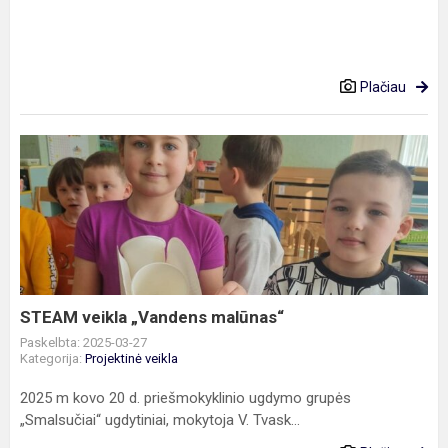
Plačiau
STEAM
veikla
„Vandens
malūnas“
STEAM veikla „Vandens malūnas“
Paskelbta: 2025-03-27
Kategorija:
Projektinė veikla
2025 m kovo 20 d. priešmokyklinio ugdymo grupės
„Smalsučiai“ ugdytiniai, mokytoja V. Tvask...