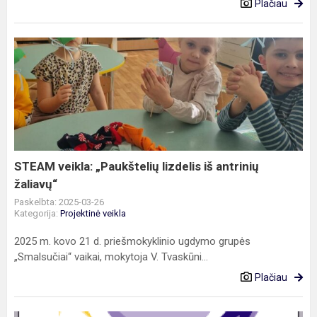
Plačiau
STEAM
veikla:
„Paukštelių
lizdelis
iš
antrinių
žaliavų“
STEAM veikla: „Paukštelių lizdelis iš antrinių
žaliavų“
Paskelbta: 2025-03-26
Kategorija:
Projektinė veikla
2025 m. kovo 21 d. priešmokyklinio ugdymo grupės
„Smalsučiai“ vaikai, mokytoja V. Tvaskūni...
Plačiau