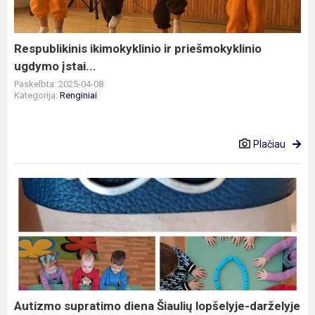
įstai...
Respublikinis ikimokyklinio ir priešmokyklinio
ugdymo įstai...
Paskelbta: 2025-04-08
Kategorija:
Renginiai
Plačiau
Autizmo
supratimo
diena
Šiaulių
lopšelyje-
darželyje
„Vovera...
Autizmo supratimo diena Šiaulių lopšelyje-darželyje