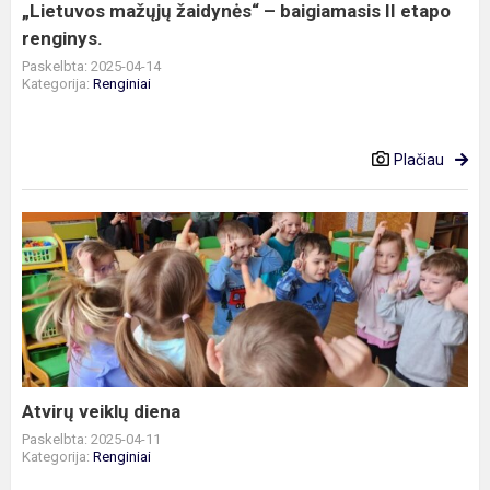
renginys.
„Lietuvos mažųjų žaidynės“ – baigiamasis II etapo
renginys.
Paskelbta: 2025-04-14
Kategorija:
Renginiai
Plačiau
Atvirų
veiklų
diena
Atvirų veiklų diena
Paskelbta: 2025-04-11
Kategorija:
Renginiai