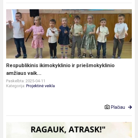
Respublikinis
ikimokyklinio
ir
priešmokyklinio
amžiaus
vaik...
Respublikinis ikimokyklinio ir priešmokyklinio
amžiaus vaik...
Paskelbta: 2025-04-11
Kategorija:
Projektinė veikla
Plačiau
Projektas–
paroda