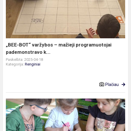
BOT“
varžybos
–
mažieji
programuotojai
pademonstravo
k...
„BEE-BOT“ varžybos – mažieji programuotojai
pademonstravo k...
Paskelbta: 2025-04-18
Kategorija:
Renginiai
Plačiau
STEAM
veiklą
,,Margučių
raštai
ir