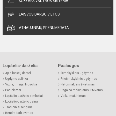
KOKYBĖS VADYBOS SISTEMA
LAISVOS DARBO VIETOS
ATNAUJINIMŲ PRENUMERATA
Lopšelis-darželis
Paslaugos
Apie lopšelį-darželį
Ikimokyklinis ugdymas
Ugdymo aplinka
Priešmokyklinis ugdymas
Vizija, misija, filosofija
Neformalusis švietimas
Pasiekimai
Pagalba mokiniams ir tėvams
Lopšelio-darželio simboliai
Vaikų maitinimas
Lopšelio-darželio daina
Tradiciniai renginiai
Bendradarbiavimas