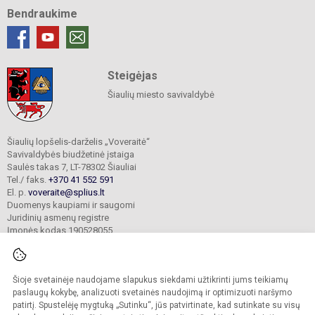
Bendraukime
Steigėjas
Šiaulių miesto savivaldybė
Šiaulių lopšelis-darželis „Voveraitė“
Savivaldybės biudžetinė įstaiga
Saulės takas 7, LT-78302 Šiauliai
Tel./ faks.
+370 41 552 591
El. p.
voveraite@splius.lt
Duomenys kaupiami ir saugomi
Juridinių asmenų registre
Įmonės kodas 190528055
Šioje svetainėje naudojame slapukus siekdami užtikrinti jums teikiamų
© 2025. Šiaulių lopšelis-darželis „Voveraitė“. Visos teisės saugomos.
Kopijuoti turinį be raštiško įstaigos administracijos sutikimo griežtai draudžiama.
paslaugų kokybę, analizuoti svetainės naudojimą ir optimizuoti naršymo
patirtį. Spustelėję mygtuką „Sutinku“, jūs patvirtinate, kad sutinkate su visų
Prieinamumo paraiška
Slapukų valdymas