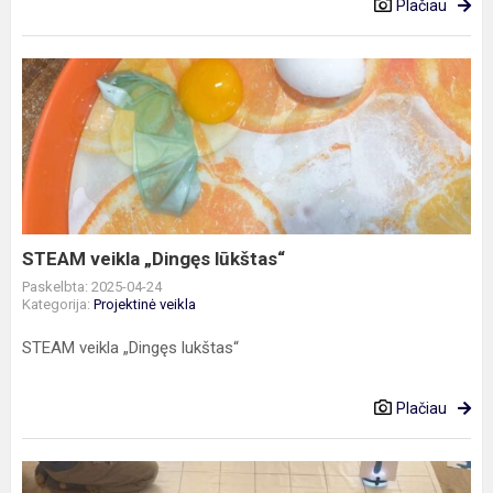
Plačiau
STEAM
veikla
„Dingęs
lūkštas“
STEAM veikla „Dingęs lūkštas“
Paskelbta: 2025-04-24
Kategorija:
Projektinė veikla
STEAM veikla „Dingęs lukštas“
Plačiau
„BEE-