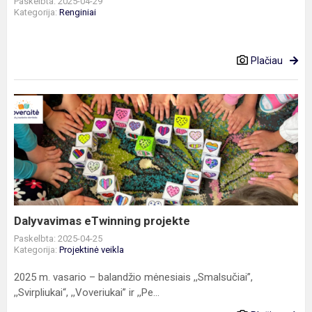
Paskelbta: 2025-04-29
Kategorija:
Renginiai
Plačiau
Dalyvavimas
eTwinning
projekte
Dalyvavimas eTwinning projekte
Paskelbta: 2025-04-25
Kategorija:
Projektinė veikla
2025 m. vasario – balandžio mėnesiais ,,Smalsučiai”,
,,Svirpliukai“, ,,Voveriukai” ir ,,Pe...