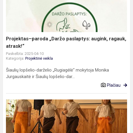
„Daržo
paslaptys:
augink,
ragauk,
atrask!“
Projektas–paroda „Daržo paslaptys: augink, ragauk,
atrask!“
Paskelbta: 2025-04-10
Kategorija:
Projektinė veikla
Šiaulių lopšelio-darželio „Rugiagėlė“ mokytoja Monika
Jurgauskaitė ir Šiaulių lopšelio-dar...
Plačiau
Respublikinis
ikimokyklinio
ir
priešmokyklinio
ugdymo