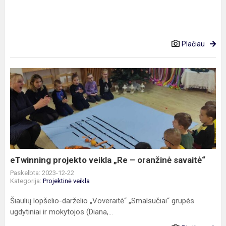
Plačiau
eTwinning
projekto
veikla
„Re
–
oranžinė
savaitė“
eTwinning projekto veikla „Re – oranžinė savaitė“
Paskelbta: 2023-12-22
Kategorija:
Projektinė veikla
Šiaulių lopšelio-darželio „Voveraitė“ „Smalsučiai“ grupės
ugdytiniai ir mokytojos (Diana,...