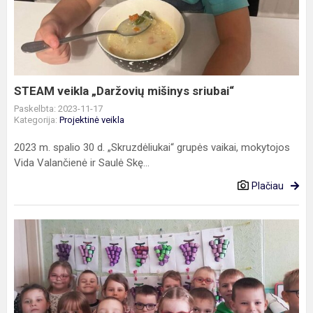
„Daržovių
mišinys
sriubai“
STEAM veikla „Daržovių mišinys sriubai“
Paskelbta: 2023-11-17
Kategorija:
Projektinė veikla
2023 m. spalio 30 d. „Skruzdėliukai“ grupės vaikai, mokytojos
Vida Valančienė ir Saulė Skę...
Plačiau
STEAM
veikla
„Vynuogių
šokis"