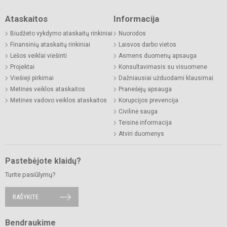
Ataskaitos
Informacija
Biudžeto vykdymo ataskaitų rinkiniai
Nuorodos
Finansinių ataskaitų rinkiniai
Laisvos darbo vietos
Lėšos veiklai viešinti
Asmens duomenų apsauga
Projektai
Konsultavimasis su visuomene
Viešieji pirkimai
Dažniausiai užduodami klausimai
Metinės veiklos ataskaitos
Pranešėjų apsauga
Metinės vadovo veiklos ataskaitos
Korupcijos prevencija
Civilinė sauga
Teisinė informacija
Atviri duomenys
Pastebėjote klaidų?
Turite pasiūlymų?
RAŠYKITE
Bendraukime