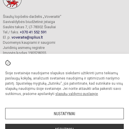
Šiaulių lopšelis-darželis „Voveraitė“
Savivaldybės biudžetinė įstaiga
Saulės takas 7, LT-78302 Šiauliai
Tel./ faks.
+370 41 552 591
El. p.
voveraite@splius.lt
Duomenys kaupiami ir saugomi
Juridinių asmenų registre
Įmonės kodas 190528055
Šioje svetainėje naudojame slapukus siekdami užtikrinti jums teikiamų
© 2025. Šiaulių lopšelis-darželis „Voveraitė“. Visos teisės saugomos.
Kopijuoti turinį be raštiško įstaigos administracijos sutikimo griežtai draudžiama.
paslaugų kokybę, analizuoti svetainės naudojimą ir optimizuoti naršymo
patirtį. Spustelėję mygtuką „Sutinku“, jūs patvirtinate, kad sutinkate su visų
Prieinamumo paraiška
Slapukų valdymas
slapukų naudojimu šioje svetainėje. Jei norite atšaukti arba pakeisti savo
sutikimus, prašome apsilankyti
slapukų valdymo puslapyje
.
Sumanus būdas atnaujinti
mokyklos interneto
svetainę
NUSTATYMAI