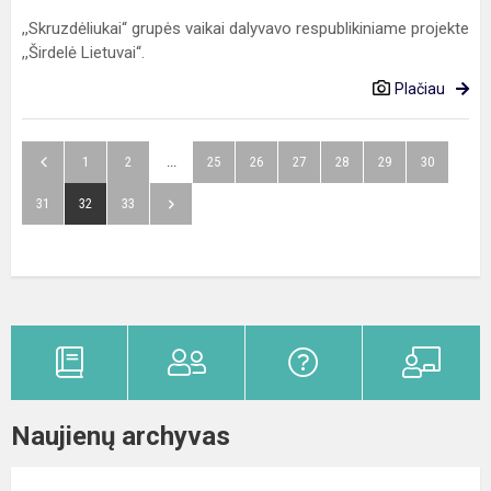
,,Skruzdėliukai“ grupės vaikai dalyvavo respublikiniame projekte
,,Širdelė Lietuvai“.
Plačiau
1
2
...
25
26
27
28
29
30
31
32
33
Naujienų archyvas