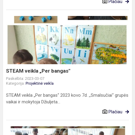
Plačiau
STEAM
veikla
„Per
bangas"
STEAM veikla „Per bangas"
Paskelbta: 2023-03-07
Kategorija:
Projektinė veikla
STEAM veikla „Per bangas“ 2023 kovo 7d. ,,Smalsučiai“ grupės
vaikai ir mokytoja Džiuljeta...
Plačiau
STEAM