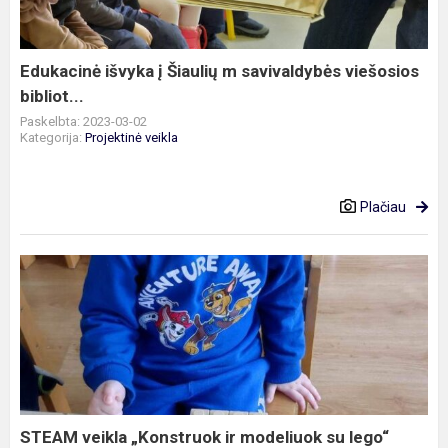
savivaldybės
viešosios
bibliot...
Edukacinė išvyka į Šiaulių m savivaldybės viešosios
bibliot...
Paskelbta: 2023-03-02
Kategorija:
Projektinė veikla
Plačiau
STEAM
veikla
„Konstruok
ir
modeliuok
su
lego“
STEAM veikla „Konstruok ir modeliuok su lego“