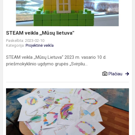
lietuva"
STEAM veikla ,,Mūsų lietuva"
Paskelbta: 2023-02-10
Kategorija:
Projektinė veikla
STEAM veikla ,,Mūsų Lietuva“ 2023 m. vasario 10 d.
priešmokyklinio ugdymo grupės „Svirpliu...
Plačiau
STEAM
veikla
“Karoliai
karoliukai”