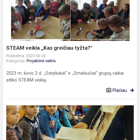
veikla
,,Kas
greičiau
tyžta?"
STEAM veikla ,,Kas greičiau tyžta?"
Paskelbta: 2023-03-02
Kategorija:
Projektinė veikla
2023 m. kovo 2 d. ,,Svirpliukai“ ir ,,Smalsučiai“ grupių vaikai
atliko STEAM veiklą.
Plačiau
Edukacinė
išvyka
į
Šiaulių
m