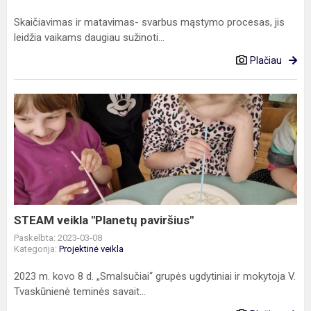
Skaičiavimas ir matavimas- svarbus mąstymo procesas, jis
leidžia vaikams daugiau sužinoti...
Plačiau
STEAM
veikla
"Planetų
paviršius"
STEAM veikla "Planetų paviršius"
Paskelbta: 2023-03-08
Kategorija:
Projektinė veikla
2023 m. kovo 8 d. „Smalsučiai“ grupės ugdytiniai ir mokytoja V.
Tvaskūnienė teminės savait...