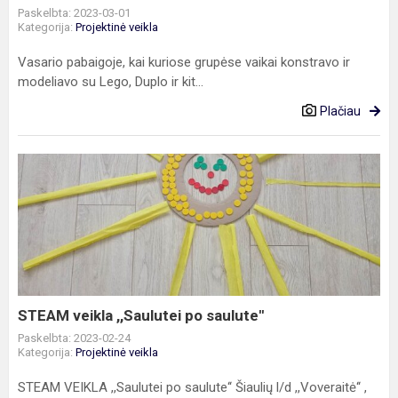
Paskelbta: 2023-03-01
Kategorija:
Projektinė veikla
Vasario pabaigoje, kai kuriose grupėse vaikai konstravo ir
modeliavo su Lego, Duplo ir kit...
Plačiau
STEAM
veikla
,,Saulutei
po
saulute''
STEAM veikla ,,Saulutei po saulute''
Paskelbta: 2023-02-24
Kategorija:
Projektinė veikla
STEAM VEIKLA ,,Saulutei po saulute‘‘ Šiaulių l/d ,,Voveraitė‘‘ ,