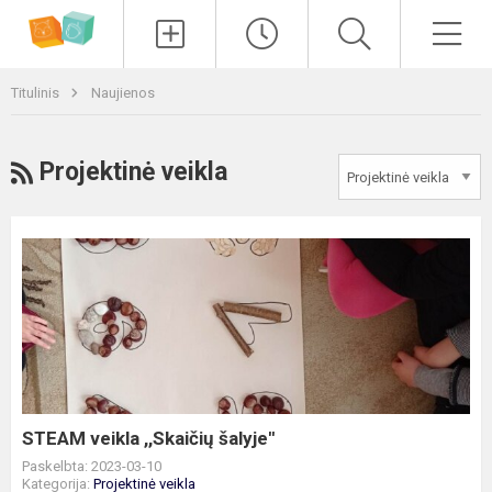
Paieška
Men
Titulinis
Naujienos
RSS
Projektinė veikla
STEAM
veikla
,,Skaičių
šalyje''
STEAM veikla ,,Skaičių šalyje''
Paskelbta: 2023-03-10
Kategorija:
Projektinė veikla