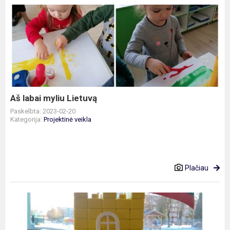
Aš
labai
myliu
Lietuvą
Aš labai myliu Lietuvą
Paskelbta: 2023-02-20
Kategorija:
Projektinė veikla
Plačiau
STEAM
veikla
,,Mūsų