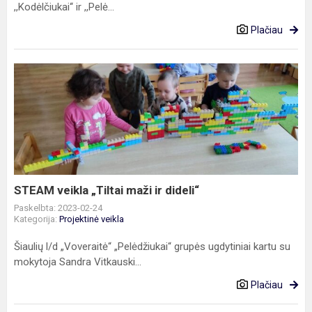
,,Kodėlčiukai‘‘ ir ,,Pelė...
Plačiau
STEAM
veikla
„Tiltai
maži
ir
dideli“
STEAM veikla „Tiltai maži ir dideli“
Paskelbta: 2023-02-24
Kategorija:
Projektinė veikla
Šiaulių l/d „Voveraitė“ „Pelėdžiukai“ grupės ugdytiniai kartu su
mokytoja Sandra Vitkauski...
Plačiau