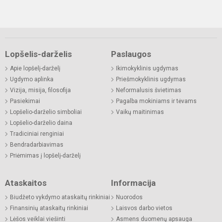
Lopšelis-darželis
Paslaugos
Apie lopšelį-darželį
Ikimokyklinis ugdymas
Ugdymo aplinka
Priešmokyklinis ugdymas
Vizija, misija, filosofija
Neformalusis švietimas
Pasiekimai
Pagalba mokiniams ir tėvams
Lopšelio-darželio simboliai
Vaikų maitinimas
Lopšelio-darželio daina
Tradiciniai renginiai
Bendradarbiavimas
Priėmimas į lopšelį-darželį
Ataskaitos
Informacija
Biudžeto vykdymo ataskaitų rinkiniai
Nuorodos
Finansinių ataskaitų rinkiniai
Laisvos darbo vietos
Lėšos veiklai viešinti
Asmens duomenų apsauga