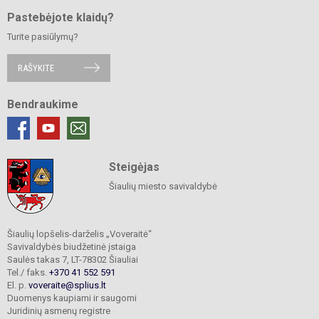
Pastebėjote klaidų?
Turite pasiūlymų?
RAŠYKITE
Bendraukime
Steigėjas
Šiaulių miesto savivaldybė
Šiaulių lopšelis-darželis „Voveraitė“
Savivaldybės biudžetinė įstaiga
Saulės takas 7, LT-78302 Šiauliai
Tel./ faks.
+370 41 552 591
El. p.
voveraite@splius.lt
Duomenys kaupiami ir saugomi
Juridinių asmenų registre