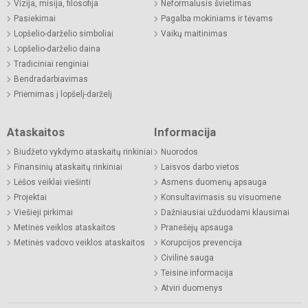
Vizija, misija, filosofija
Neformalusis švietimas
Pasiekimai
Pagalba mokiniams ir tėvams
Lopšelio-darželio simboliai
Vaikų maitinimas
Lopšelio-darželio daina
Tradiciniai renginiai
Bendradarbiavimas
Priėmimas į lopšelį-darželį
Ataskaitos
Informacija
Biudžeto vykdymo ataskaitų rinkiniai
Nuorodos
Finansinių ataskaitų rinkiniai
Laisvos darbo vietos
Lėšos veiklai viešinti
Asmens duomenų apsauga
Projektai
Konsultavimasis su visuomene
Viešieji pirkimai
Dažniausiai užduodami klausimai
Metinės veiklos ataskaitos
Pranešėjų apsauga
Metinės vadovo veiklos ataskaitos
Korupcijos prevencija
Civilinė sauga
Teisinė informacija
Atviri duomenys