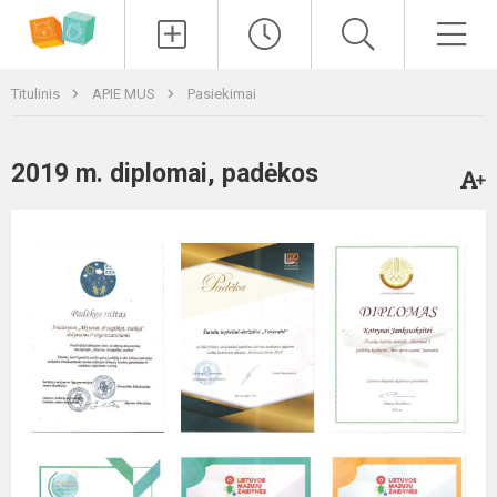
Paieška
Men
Titulinis
APIE MUS
Pasiekimai
2019 m. diplomai, padėkos