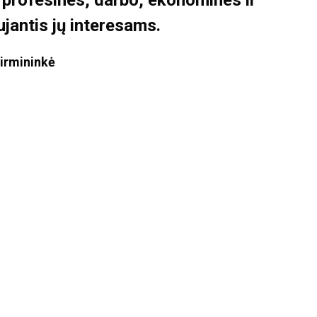
 profesines, darbo, ekonomines ir
ujantis jų interesams.
pirmininkė