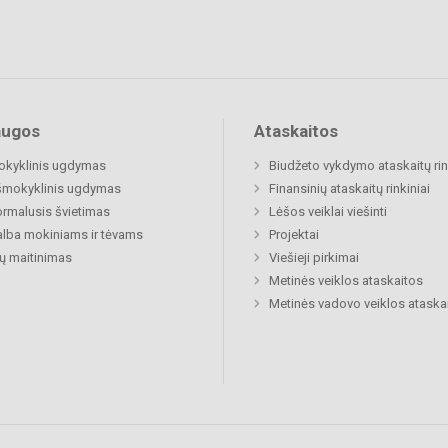
augos
Ataskaitos
okyklinis ugdymas
Biudžeto vykdymo ataskaitų rin
šmokyklinis ugdymas
Finansinių ataskaitų rinkiniai
rmalusis švietimas
Lėšos veiklai viešinti
lba mokiniams ir tėvams
Projektai
ų maitinimas
Viešieji pirkimai
Metinės veiklos ataskaitos
Metinės vadovo veiklos ataska