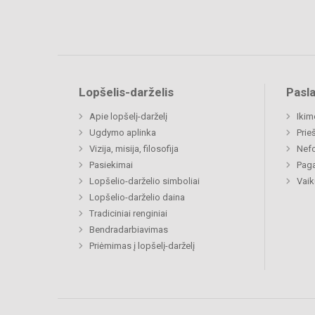
Lopšelis-darželis
Pasl
Apie lopšelį-darželį
Ikim
Ugdymo aplinka
Prie
Vizija, misija, filosofija
Nefo
Pasiekimai
Paga
Lopšelio-darželio simboliai
Vaik
Lopšelio-darželio daina
Tradiciniai renginiai
Bendradarbiavimas
Priėmimas į lopšelį-darželį