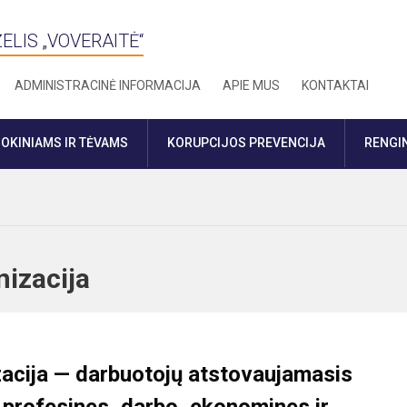
ELIS „VOVERAITĖ“
ADMINISTRACINĖ INFORMACIJA
APIE MUS
KONTAKTAI
OKINIAMS IR TĖVAMS
KORUPCIJOS PREVENCIJA
RENGIN
anizacija
zacija — darbuotojų atstovaujamasis