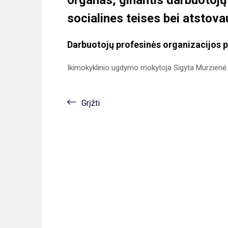
organas, ginantis darbuotojų
socialines teises bei atstova
Darbuotojų profesinės organizacijos 
Ikimokyklinio ugdymo mokytoja Sigyta Murzienė.
Grįžti