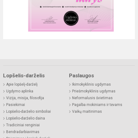
Lopšelis-darželis
Paslaugos
Apie lopšelį-darželį
Ikimokyklinis ugdymas
Ugdymo aplinka
Priešmokyklinis ugdymas
Vizija, misija, filosofija
Neformalusis švietimas
Pasiekimai
Pagalba mokiniams ir tėvams
Lopšelio-darželio simboliai
Vaikų maitinimas
Lopšelio-darželio daina
Tradiciniai renginiai
Bendradarbiavimas