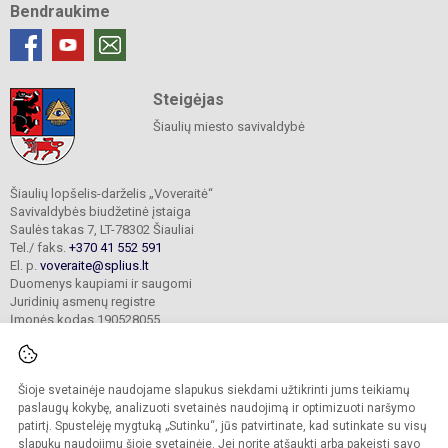
Bendraukime
Steigėjas
Šiaulių miesto savivaldybė
Šiaulių lopšelis-darželis „Voveraitė“
Savivaldybės biudžetinė įstaiga
Saulės takas 7, LT-78302 Šiauliai
Tel./ faks.
+370 41 552 591
El. p.
voveraite@splius.lt
Duomenys kaupiami ir saugomi
Juridinių asmenų registre
Įmonės kodas 190528055
Šioje svetainėje naudojame slapukus siekdami užtikrinti jums teikiamų
© 2025. Šiaulių lopšelis-darželis „Voveraitė“. Visos teisės saugomos.
Kopijuoti turinį be raštiško įstaigos administracijos sutikimo griežtai draudžiama.
paslaugų kokybę, analizuoti svetainės naudojimą ir optimizuoti naršymo
patirtį. Spustelėję mygtuką „Sutinku“, jūs patvirtinate, kad sutinkate su visų
Prieinamumo paraiška
Slapukų valdymas
slapukų naudojimu šioje svetainėje. Jei norite atšaukti arba pakeisti savo