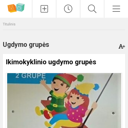
Paieška
Men
Titulinis
Ugdymo grupės
Ikimokyklinio ugdymo grupės