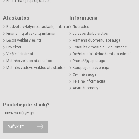
Priėmimas į lopšelį-darželį
Ataskaitos
Informacija
Biudžeto vykdymo ataskaitų rinkiniai
Nuorodos
Finansinių ataskaitų rinkiniai
Laisvos darbo vietos
Lėšos veiklai viešinti
Asmens duomenų apsauga
Projektai
Konsultavimasis su visuomene
Viešieji pirkimai
Dažniausiai užduodami klausimai
Metinės veiklos ataskaitos
Pranešėjų apsauga
Metinės vadovo veiklos ataskaitos
Korupcijos prevencija
Civilinė sauga
Teisinė informacija
Atviri duomenys
Pastebėjote klaidų?
Turite pasiūlymų?
RAŠYKITE