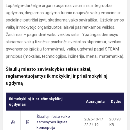
Lopšelyje-darželyje organizuojamas visuminis, integruotas
ugdymas, diegiamos ugdymo turinio naujovės vaikų emocinei ir
socialinei patirčiai įgyti, skatinama vaiko saviraiška. Užtikrinamos
vaikų ir mokytojo organizuotos laisvai pasirenkamos veiklos.
Žaidimas – pagrindinė vaiko veiklos sritis. Ypatingas dėmesys
skiriamas vaikų fizinės ir psichinės sveikatos stiprinimui, sveikos
gyvensenos įgūdžių formavimui, vaikų ugdymui pagal STEAM
principus (mokslas, technologijos, inžinerija, menai, matematika).
Šiaulių miesto savivaldybės teisės aktai,
reglamentuojantys ikimokyklinį ir priešmokyklinį
ugdymą
Ikimokyklinį ir priešmokyklinį
Atnaujinta
Dydis
ugdymas
Šiaulių miesto vaiko
2025-10-17
200.98
asmenybės ūgties
22:24:19
KB
koncepcija