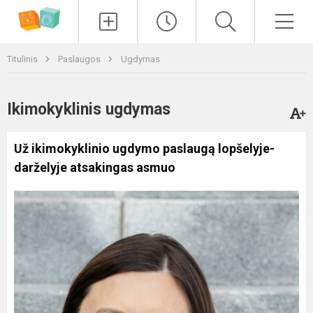
Paieška
Men
Titulinis
Paslaugos
Ugdymas
Ikimokyklinis ugdymas
Už ikimokyklinio ugdymo paslaugą lopšelyje-
darželyje atsakingas asmuo