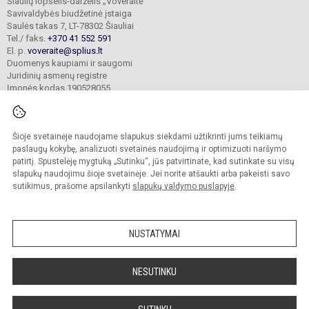
Šiaulių lopšelis-darželis „Voveraitė“
Savivaldybės biudžetinė įstaiga
Saulės takas 7, LT-78302 Šiauliai
Tel./ faks.
+370 41 552 591
El. p.
voveraite@splius.lt
Duomenys kaupiami ir saugomi
Juridinių asmenų registre
Įmonės kodas 190528055
Šioje svetainėje naudojame slapukus siekdami užtikrinti jums teikiamų
© 2025. Šiaulių lopšelis-darželis „Voveraitė“. Visos teisės saugomos.
Kopijuoti turinį be raštiško įstaigos administracijos sutikimo griežtai draudžiama.
paslaugų kokybę, analizuoti svetainės naudojimą ir optimizuoti naršymo
patirtį. Spustelėję mygtuką „Sutinku“, jūs patvirtinate, kad sutinkate su visų
Prieinamumo paraiška
Slapukų valdymas
slapukų naudojimu šioje svetainėje. Jei norite atšaukti arba pakeisti savo
sutikimus, prašome apsilankyti
slapukų valdymo puslapyje
.
Sumanus būdas atnaujinti
mokyklos interneto
svetainę
NUSTATYMAI
NESUTINKU