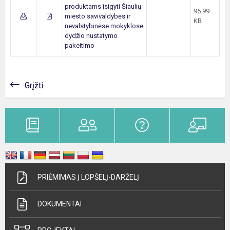
produktams įsigyti Šiaulių
95.99
miesto savivaldybės ir
KB
nevalstybinėse mokyklose
dydžio nustatymo
pakeitimo
Grįžti
PRIĖMIMAS Į LOPŠELĮ-DARŽELĮ
DOKUMENTAI