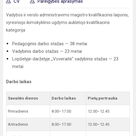
CV
Pareigybės aprašymas
Vadybos ir verslo administravimo magistro kvalifikacinis laipsnis,
vyresniojo ikimokyklinio ugdymo auklėtojo kvalifikacinė
kategorija
Pedagoginis darbo stažas — 38 metai
Vadybinis darbo stažas — 23 metai
Lopšelyje-darželyje „Voveraitė“ vadybinis stažas — 23
metai
Darbo laikas
Savaitės dienos
Darbo laikas
Pietų pertrauka
Pirmadienis
8.00–17.00
12.00–12.45
Antradienis
8.00–17.00
12.00–12.45