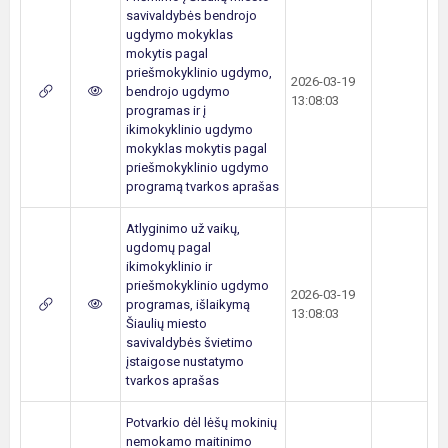
savivaldybės bendrojo
ugdymo mokyklas
mokytis pagal
priešmokyklinio ugdymo,
2026-03-19
bendrojo ugdymo
13:08:03
programas ir į
ikimokyklinio ugdymo
mokyklas mokytis pagal
priešmokyklinio ugdymo
programą tvarkos aprašas
Atlyginimo už vaikų,
ugdomų pagal
ikimokyklinio ir
priešmokyklinio ugdymo
2026-03-19
programas, išlaikymą
13:08:03
Šiaulių miesto
savivaldybės švietimo
įstaigose nustatymo
tvarkos aprašas
Potvarkio dėl lėšų mokinių
nemokamo maitinimo