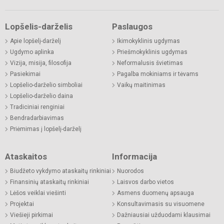
Lopšelis-darželis
Paslaugos
Apie lopšelį-darželį
Ikimokyklinis ugdymas
Ugdymo aplinka
Priešmokyklinis ugdymas
Vizija, misija, filosofija
Neformalusis švietimas
Pasiekimai
Pagalba mokiniams ir tėvams
Lopšelio-darželio simboliai
Vaikų maitinimas
Lopšelio-darželio daina
Tradiciniai renginiai
Bendradarbiavimas
Priėmimas į lopšelį-darželį
Ataskaitos
Informacija
Biudžeto vykdymo ataskaitų rinkiniai
Nuorodos
Finansinių ataskaitų rinkiniai
Laisvos darbo vietos
Lėšos veiklai viešinti
Asmens duomenų apsauga
Projektai
Konsultavimasis su visuomene
Viešieji pirkimai
Dažniausiai užduodami klausimai