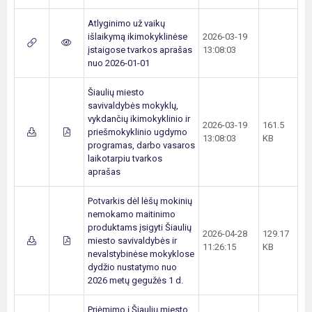
Atlyginimo už vaikų
išlaikymą ikimokyklinėse
2026-03-19
įstaigose tvarkos aprašas
13:08:03
nuo 2026-01-01
Šiaulių miesto
savivaldybės mokyklų,
vykdančių ikimokyklinio ir
2026-03-19
161.5
priešmokyklinio ugdymo
13:08:03
KB
programas, darbo vasaros
laikotarpiu tvarkos
aprašas
Potvarkis dėl lėšų mokinių
nemokamo maitinimo
produktams įsigyti Šiaulių
2026-04-28
129.17
miesto savivaldybės ir
11:26:15
KB
nevalstybinėse mokyklose
dydžio nustatymo nuo
2026 metų gegužės 1 d.
Priėmimo į Šiaulių miesto