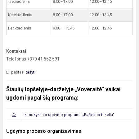
Trečiadienis
8.00–17.00
12.00–12.45
Ketvirtadienis
8.00–17.00
12.00–12.45
Penktadienis
8.00 – 15.45
12.00–12.45
Kontaktai
Telefonas +370 41 552 591
El. paštas
Rašyti
Šiaulių lopšelyje-darželyje „Voveraitė“ vaikai
ugdomi pagal šią programą:
Ikimokyklinio ugdymo programa „Pažinimo takeliu“
Ugdymo proceso organizavimas